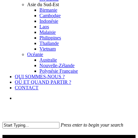
Asie du Sud-Est
Birmanie
Cambodge
Indonésie
Laos
Malaisie
Philippines
Thaïlande
Vietnam
Océanie
Australie
Nouvelle-Zélande
Polynésie Française
QUI SOMMES-NOUS ?
OÙ ET QUAND PARTIR ?
CONTACT
facebook
youtube
instagram
Press enter to begin your search
Close
Search