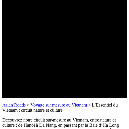
L’Essentiel du Vietnam : circuit
nature et culture
- 12 jours -
Asian Roads
>
Voyage sur mesure au Vietnam
>
L’Essentiel du
Vietnam : circuit nature et culture
Découvrez notre circuit sur-mesure au Vietnam, entre nature et
culture : de Hanoi à Da Nang, en passant par la Baie d’Ha Long