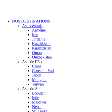
Skip
to
main
content
Menu
NOS DESTINATIONS
Asie centrale
Arménie
Iran
Jordanie
Kazakhstan
Kirghizistan
Oman
Ouzbékistan
Asie de l’Est
Chine
Corée du Sud
Japon
Mongolie
Taïwan
Asie du Sud
Bhoutan
Inde
Maldives
Népal
Sri Lanka