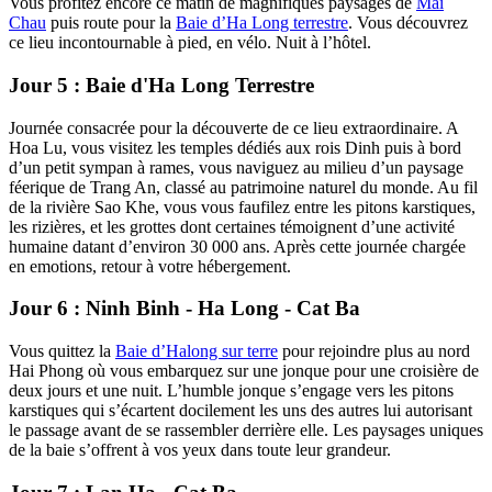
Vous profitez encore ce matin de magnifiques paysages de
Mai
Chau
puis route pour la
Baie d’Ha Long terrestre
. Vous découvrez
ce lieu incontournable à pied, en vélo. Nuit à l’hôtel.
Jour 5 : Baie d'Ha Long Terrestre
Journée consacrée pour la découverte de ce lieu extraordinaire. A
Hoa Lu, vous visitez les temples dédiés aux rois Dinh puis à bord
d’un petit sympan à rames, vous naviguez au milieu d’un paysage
féerique de Trang An, classé au patrimoine naturel du monde. Au fil
de la rivière Sao Khe, vous vous faufilez entre les pitons karstiques,
les rizières, et les grottes dont certaines témoignent d’une activité
humaine datant d’environ 30 000 ans. Après cette journée chargée
en emotions, retour à votre hébergement.
Jour 6 : Ninh Binh - Ha Long - Cat Ba
Vous quittez la
Baie d’Halong sur terre
pour rejoindre plus au nord
Hai Phong où vous embarquez sur une jonque pour une croisière de
deux jours et une nuit. L’humble jonque s’engage vers les pitons
karstiques qui s’écartent docilement les uns des autres lui autorisant
le passage avant de se rassembler derrière elle. Les paysages uniques
de la baie s’offrent à vos yeux dans toute leur grandeur.