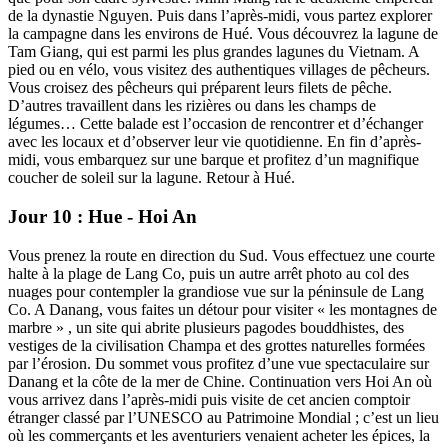
de la dynastie Nguyen. Puis dans l’après-midi, vous partez explorer
la campagne dans les environs de Hué. Vous découvrez la lagune de
Tam Giang, qui est parmi les plus grandes lagunes du Vietnam. A
pied ou en vélo, vous visitez des authentiques villages de pêcheurs.
Vous croisez des pêcheurs qui préparent leurs filets de pêche.
D’autres travaillent dans les rizières ou dans les champs de
légumes… Cette balade est l’occasion de rencontrer et d’échanger
avec les locaux et d’observer leur vie quotidienne. En fin d’après-
midi, vous embarquez sur une barque et profitez d’un magnifique
coucher de soleil sur la lagune. Retour à Hué.
Jour 10 : Hue - Hoi An
Vous prenez la route en direction du Sud. Vous effectuez une courte
halte à la plage de Lang Co, puis un autre arrêt photo au col des
nuages pour contempler la grandiose vue sur la péninsule de Lang
Co. A Danang, vous faites un détour pour visiter « les montagnes de
marbre » , un site qui abrite plusieurs pagodes bouddhistes, des
vestiges de la civilisation Champa et des grottes naturelles formées
par l’érosion. Du sommet vous profitez d’une vue spectaculaire sur
Danang et la côte de la mer de Chine. Continuation vers Hoi An où
vous arrivez dans l’après-midi puis visite de cet ancien comptoir
étranger classé par l’UNESCO au Patrimoine Mondial ; c’est un lieu
où les commerçants et les aventuriers venaient acheter les épices, la