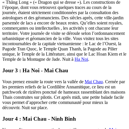
« Thăng Long » (« Dragon qui se dresse »). Les constructions de
l’époque, dont vous retrouvez quelques traces au cours de la
journée, étaient strictement conditionnées par la consultation des
astrologues et des géomanciens. Des siècles après, cette ville-jardin
parsemée de lacs a encore de beaux restes. Qu’elles soient royales,
commerçantes ou intellectuelles , les activités y ont chacune leur
territoire. Votre journée de visite se déroule selon l’ordonnancement
urbanistique et géomancien de la ville. Vous visitez tous les sites
incontournables de la capitale vietnamienne : le Lac de l’Ouest, la
Pagode Tran Quoc, le Temple Quan Thanh, la Pagode au Pilier
unique, le Temple de la Littérature, ainsi que le Lac Hoan Kiem et le
Temple de la Montagne de Jade. Nuit à
Ha Noi
.
Jour 3 : Ha Noi - Mai Chau
Vous prenez ensuite la route vers la vallée de
Mai Chau
. Cernée par
les premiers reliefs de la Cordillère Annamitique, ce lieu est un
patchwork de rizières ponctué de hameaux rassemblant des maisons
Thais construites sur pilotis. Cet après midi, une petite balade facile
vous permet d’approcher cette communauté pour mieux la
découvrir. Nuit sur place.
Jour 4 : Mai Chau - Ninh Binh