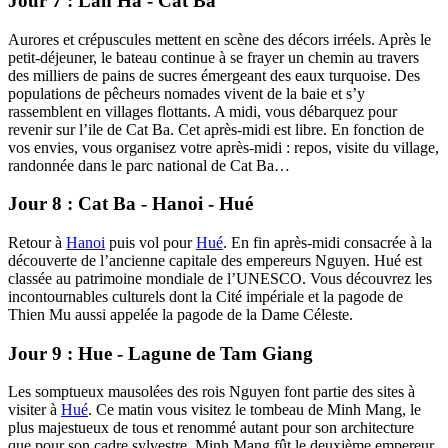
Jour 7 : Lan Ha - Cat Ba
Aurores et crépuscules mettent en scène des décors irréels. Après le
petit-déjeuner, le bateau continue à se frayer un chemin au travers
des milliers de pains de sucres émergeant des eaux turquoise. Des
populations de pêcheurs nomades vivent de la baie et s’y
rassemblent en villages flottants. A midi, vous débarquez pour
revenir sur l’ile de Cat Ba. Cet après-midi est libre. En fonction de
vos envies, vous organisez votre après-midi : repos, visite du village,
randonnée dans le parc national de Cat Ba…
Jour 8 : Cat Ba - Hanoi - Hué
Retour à
Hanoi
puis vol pour
Hué
. En fin après-midi consacrée à la
découverte de l’ancienne capitale des empereurs Nguyen. Hué est
classée au patrimoine mondiale de l’UNESCO. Vous découvrez les
incontournables culturels dont la Cité impériale et la pagode de
Thien Mu aussi appelée la pagode de la Dame Céleste.
Jour 9 : Hue - Lagune de Tam Giang
Les somptueux mausolées des rois Nguyen font partie des sites à
visiter à
Hué
. Ce matin vous visitez le tombeau de Minh Mang, le
plus majestueux de tous et renommé autant pour son architecture
que pour son cadre sylvestre. Minh Mang fût le deuxième empereur