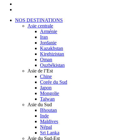
youtube
instagram
Close
NOS DESTINATIONS
Menu
Asie centrale
Arménie
Iran
Jordanie
Kazakhstan
Kirghizistan
Oman
Ouzbékistan
Asie de l’Est
Chine
Corée du Sud
Japon
Mongolie
Taïwan
Asie du Sud
Bhoutan
Inde
Maldives
Népal
Sri Lanka
Asie du Sud-Est