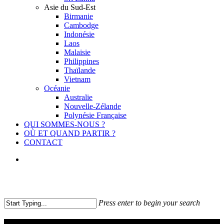
Asie du Sud-Est
Birmanie
Cambodge
Indonésie
Laos
Malaisie
Philippines
Thaïlande
Vietnam
Océanie
Australie
Nouvelle-Zélande
Polynésie Française
QUI SOMMES-NOUS ?
OÙ ET QUAND PARTIR ?
CONTACT
facebook
youtube
instagram
Press enter to begin your search
Close
Search