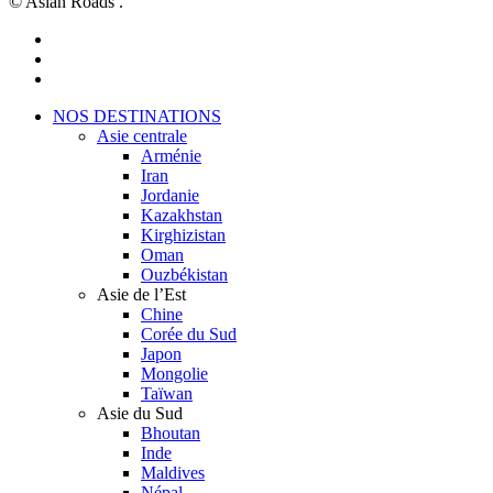
© Asian Roads .
facebook
youtube
instagram
Close
NOS DESTINATIONS
Menu
Asie centrale
Arménie
Iran
Jordanie
Kazakhstan
Kirghizistan
Oman
Ouzbékistan
Asie de l’Est
Chine
Corée du Sud
Japon
Mongolie
Taïwan
Asie du Sud
Bhoutan
Inde
Maldives
Népal