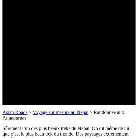
Randonnée aux Annapurnas
-19 jours-
Asian Roads
>
Voyage sur mesure au Népal
>
Randonnée aux
Annapurnas
Sûrement l’un des plus beaux treks du Népal. On dit même de lui
que c’est le plus beau trek du monde. Des paysages extremement