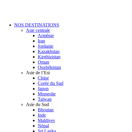
Skip
to
main
content
Menu
NOS DESTINATIONS
Asie centrale
Arménie
Iran
Jordanie
Kazakhstan
Kirghizistan
Oman
Ouzbékistan
Asie de l’Est
Chine
Corée du Sud
Japon
Mongolie
Taïwan
Asie du Sud
Bhoutan
Inde
Maldives
Népal
Sri Lanka