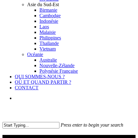
Asie du Sud-Est
Birmanie
Cambodge
Indonésie
Laos
Malaisie
Philippines
Thaïlande
Vietnam
Océanie
Australie
Nouvelle-Zélande
Polynésie Française
QUI SOMMES-NOUS ?
OÙ ET QUAND PARTIR ?
CONTACT
facebook
youtube
instagram
Press enter to begin your search
Close
Search