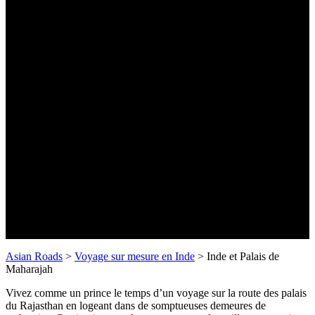
Inde et Palais de Maharajah
-16 jours-
Asian Roads
>
Voyage sur mesure en Inde
>
Inde et Palais de
Maharajah
Vivez comme un prince le temps d’un voyage sur la route des palais
du Rajasthan en logeant dans de somptueuses demeures de