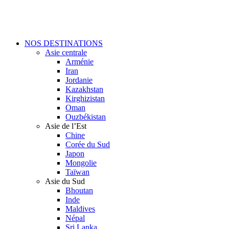
Skip
to
main
content
Menu
NOS DESTINATIONS
Asie centrale
Arménie
Iran
Jordanie
Kazakhstan
Kirghizistan
Oman
Ouzbékistan
Asie de l’Est
Chine
Corée du Sud
Japon
Mongolie
Taïwan
Asie du Sud
Bhoutan
Inde
Maldives
Népal
Sri Lanka