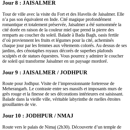
Jour 8 : JAISALMER
Tour de ville avec la visite du Fort et des Havelis de Jaisalmer. Elle
n’a pas son équivalent en Inde. Cité magique profondément
romantique et totalement préservée, Jaisalmer a été surnommée la
cité dorée en raison de la couleur miel que prend la pierre des
remparts au coucher du soleil. Balade à Bada Bagh, oasis fertile
d’où proviennent les fruits et légumes pour la cité, acheminés
chaque jour par les femmes aux vêtements colorés. Au dessus de ses
jardins, des cénotaphes royaux décorés de superbes plafonds
sculptés et de statues équestres. Vous pourrez y admirer le coucher
de soleil qui transforme Jaisalmer en un paysage mordoré.
Jour 9 : JAISALMER / JODHPUR
Route pour Jodhpur. Visite de l’impressionnante forteresse de
Meherangarh. Le contraste entre ses massifs et imposants murs de
grès rouge et la finesse de ses décorations intérieures est saisissant.
Balade dans la vieille ville, véritable labyrinthe de ruelles étroites
grouillantes de vie.
Jour 10 : JODHPUR / NMAJ
Route vers le palais de Nimaj (2h30). Découverte d’un temple de