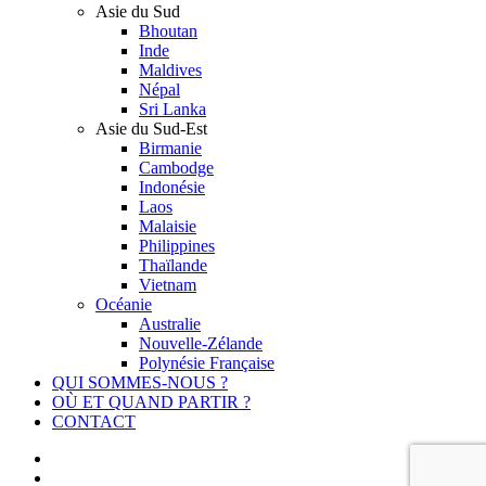
Asie du Sud
Bhoutan
Inde
Maldives
Népal
Sri Lanka
Asie du Sud-Est
Birmanie
Cambodge
Indonésie
Laos
Malaisie
Philippines
Thaïlande
Vietnam
Océanie
Australie
Nouvelle-Zélande
Polynésie Française
QUI SOMMES-NOUS ?
OÙ ET QUAND PARTIR ?
CONTACT
facebook
youtube