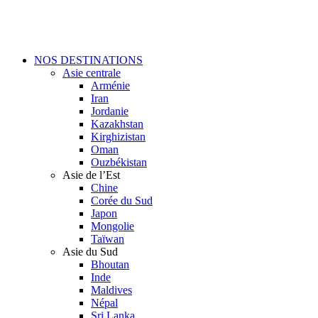
Skip
to
main
content
Menu
NOS DESTINATIONS
Asie centrale
Arménie
Iran
Jordanie
Kazakhstan
Kirghizistan
Oman
Ouzbékistan
Asie de l’Est
Chine
Corée du Sud
Japon
Mongolie
Taïwan
Asie du Sud
Bhoutan
Inde
Maldives
Népal
Sri Lanka