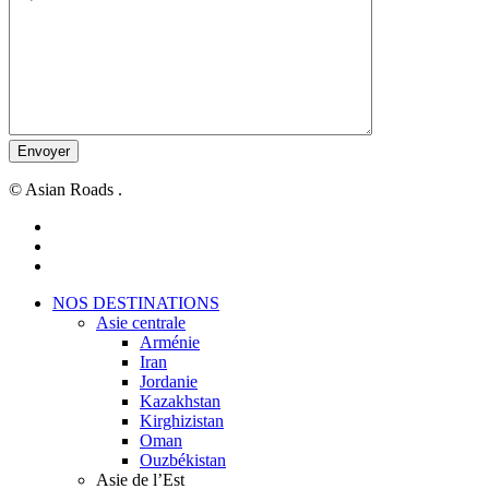
© Asian Roads .
facebook
youtube
instagram
Close
NOS DESTINATIONS
Menu
Asie centrale
Arménie
Iran
Jordanie
Kazakhstan
Kirghizistan
Oman
Ouzbékistan
Asie de l’Est