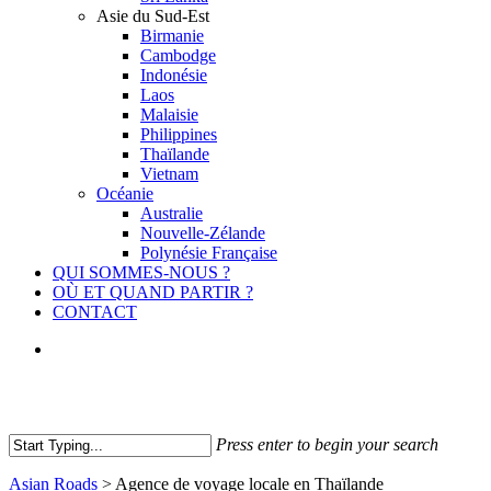
Asie du Sud-Est
Birmanie
Cambodge
Indonésie
Laos
Malaisie
Philippines
Thaïlande
Vietnam
Océanie
Australie
Nouvelle-Zélande
Polynésie Française
QUI SOMMES-NOUS ?
OÙ ET QUAND PARTIR ?
CONTACT
facebook
youtube
instagram
Press enter to begin your search
Close
Asian Roads
>
Agence de voyage locale en Thaïlande
Search