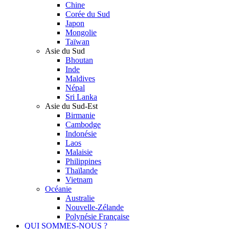
Chine
Corée du Sud
Japon
Mongolie
Taïwan
Asie du Sud
Bhoutan
Inde
Maldives
Népal
Sri Lanka
Asie du Sud-Est
Birmanie
Cambodge
Indonésie
Laos
Malaisie
Philippines
Thaïlande
Vietnam
Océanie
Australie
Nouvelle-Zélande
Polynésie Française
QUI SOMMES-NOUS ?