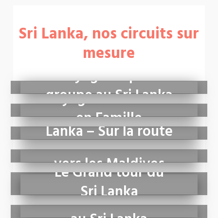
Sri Lanka, nos circuits sur
mesure
Voyage en petit
groupe au Sri Lanka
Voyage au Sri Lanka
Trekking au Sri
en Famille
Lanka – Sur la route
Extension balnéaire
du thé
vers les Maldives
Le Grand tour du
Sri Lanka
Petites aventures