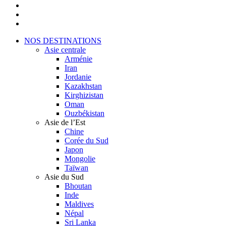
facebook
youtube
instagram
Close
NOS DESTINATIONS
Menu
Asie centrale
Arménie
Iran
Jordanie
Kazakhstan
Kirghizistan
Oman
Ouzbékistan
Asie de l’Est
Chine
Corée du Sud
Japon
Mongolie
Taïwan
Asie du Sud
Bhoutan
Inde
Maldives
Népal
Sri Lanka