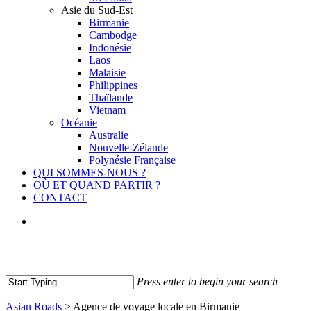
Asie du Sud-Est
Birmanie
Cambodge
Indonésie
Laos
Malaisie
Philippines
Thaïlande
Vietnam
Océanie
Australie
Nouvelle-Zélande
Polynésie Française
QUI SOMMES-NOUS ?
OÙ ET QUAND PARTIR ?
CONTACT
facebook
youtube
instagram
Press enter to begin your search
Close
Asian Roads
>
Agence de voyage locale en Birmanie
Search