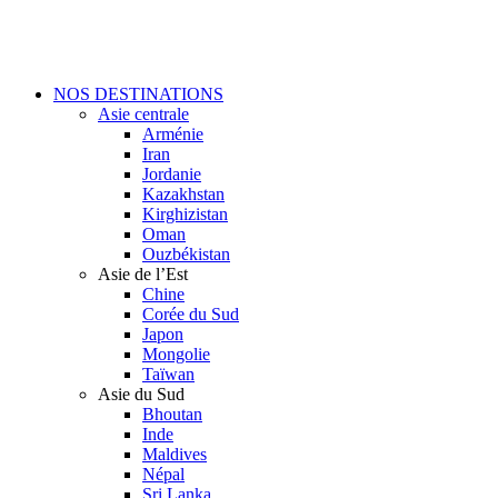
Skip
to
main
content
Menu
NOS DESTINATIONS
Asie centrale
Arménie
Iran
Jordanie
Kazakhstan
Kirghizistan
Oman
Ouzbékistan
Asie de l’Est
Chine
Corée du Sud
Japon
Mongolie
Taïwan
Asie du Sud
Bhoutan
Inde
Maldives
Népal
Sri Lanka